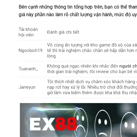
Bên cạnh những thông tin tổng hợp trên, bạn có thể th
giá này phần nào làm rõ chất lượng vận hành, mức độ uy t
Tài khoản
Đánh giá chi tiết
hội viên
Vô cùng ấn tượng với kho game đồ sộ của sâ
Ngocbich19
tế thì trải nghiệm chắc chắn sẽ hấp dẫn hơn n
lòng.
Không quá ngạc nhiên khi nhắc đến
người ch
Tuananh_
thời gian trải nghiệm, tôi review cho bạn bè 
Tôi thích nhất dịch vụ chăm sóc khách hàng ở 
Janeyun
nạp rút hay xử lý lỗi. Nhiều trò chơi đổi thưở
giờ làm vừa kiếm thêm được kha khá thu nhậ