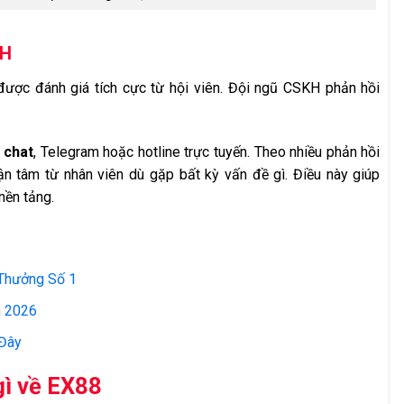
KH
được đánh giá tích cực từ hội viên. Đội ngũ CSKH phản hồi
 chat
, Telegram hoặc hotline trực tuyến. Theo nhiều phản hồi
ận tâm từ nhân viên dù gặp bất kỳ vấn đề gì. Điều này giúp
nền tảng.
Thưởng Số 1
m 2026
 Đây
gì về EX88