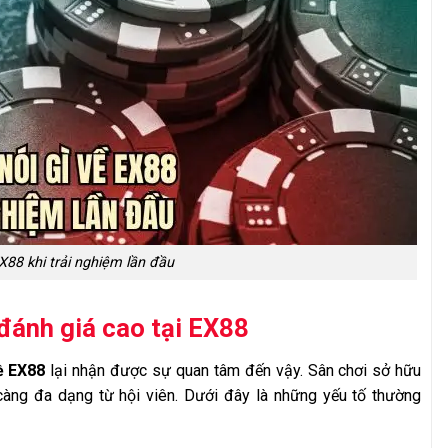
EX88 khi trải nghiệm lần đầu
đánh giá cao tại EX88
ề EX88
lại nhận được sự quan tâm đến vậy. Sân chơi sở hữu
 càng đa dạng từ hội viên. Dưới đây là những yếu tố thường