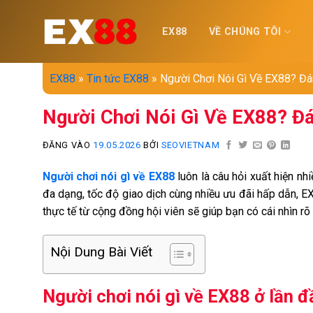
EX88
VỀ CHÚNG TÔI
EX88
»
Tin tức EX88
»
Người Chơi Nói Gì Về EX88? Đá
Người Chơi Nói Gì Về EX88? Đá
ĐĂNG VÀO
19.05.2026
BỞI
SEOVIETNAM
Người chơi nói gì về EX88
luôn là câu hỏi xuất hiện nhi
đa dạng, tốc độ giao dịch cùng nhiều ưu đãi hấp dẫn, EX
thực tế từ cộng đồng hội viên sẽ giúp bạn có cái nhìn rõ
Nội Dung Bài Viết
Người chơi nói gì về EX88 ở lần đ