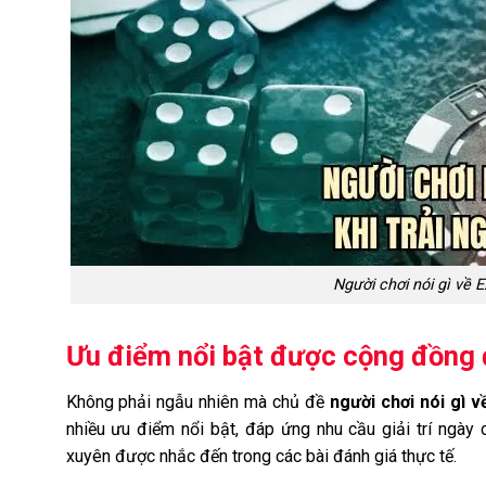
Người chơi nói gì về 
Ưu điểm nổi bật được cộng đồng 
Không phải ngẫu nhiên mà chủ đề
người chơi nói gì v
nhiều ưu điểm nổi bật, đáp ứng nhu cầu giải trí ngày
xuyên được nhắc đến trong các bài đánh giá thực tế.