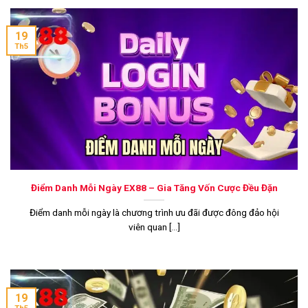
19
Th5
Điểm Danh Mỗi Ngày EX88 – Gia Tăng Vốn Cược Đều Đặn
Điểm danh mỗi ngày là chương trình ưu đãi được đông đảo hội
viên quan [...]
19