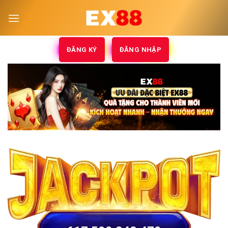
ĐĂNG KÝ
ĐĂNG NHẬP