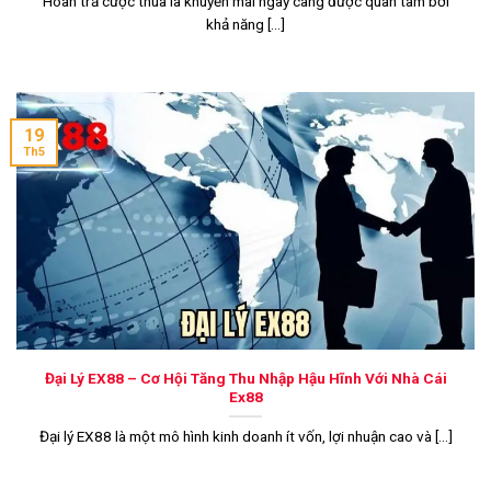
Hoàn trả cược thua là khuyến mãi ngày càng được quan tâm bởi
khả năng [...]
19
Th5
Đại Lý EX88 – Cơ Hội Tăng Thu Nhập Hậu Hĩnh Với Nhà Cái
Ex88
Đại lý EX88 là một mô hình kinh doanh ít vốn, lợi nhuận cao và [...]