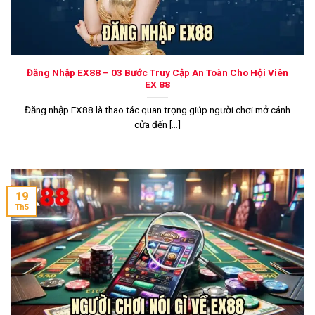
Đăng Nhập EX88 – 03 Bước Truy Cập An Toàn Cho Hội Viên
EX 88
Đăng nhập EX88 là thao tác quan trọng giúp người chơi mở cánh
cửa đến [...]
19
Th5