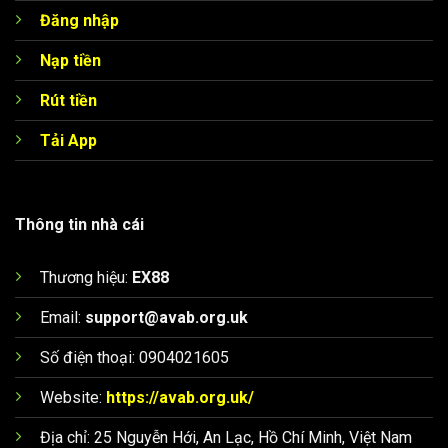
Đăng nhập
Nạp tiền
Rút tiền
Tải App
Thông tin nhà cái
Thương hiệu:
EX88
Email:
support@avab.org.uk
Số điện thoại: 0904021605
Website:
https://avab.org.uk/
Địa chỉ: 25 Nguyễn Hới, An Lạc, Hồ Chí Minh, Việt Nam