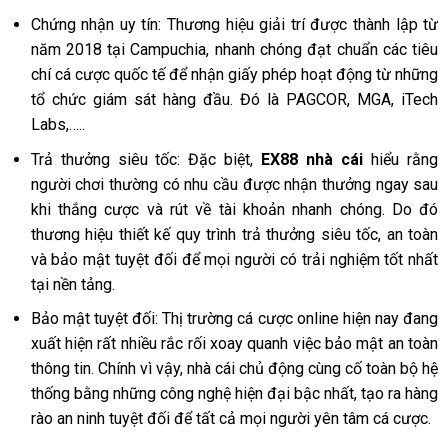
Chứng nhận uy tín: Thương hiệu giải trí được thành lập từ
năm 2018 tại Campuchia, nhanh chóng đạt chuẩn các tiêu
chí cá cược quốc tế để nhận giấy phép hoạt động từ những
tổ chức giám sát hàng đầu. Đó là PAGCOR, MGA, iTech
Labs,…..
Trả thưởng siêu tốc: Đặc biệt,
EX88 nhà cái
hiểu rằng
người chơi thường có nhu cầu được nhận thưởng ngay sau
khi thắng cược và rút về tài khoản nhanh chóng. Do đó
thương hiệu thiết kế quy trình trả thưởng siêu tốc, an toàn
và bảo mật tuyệt đối để mọi người có trải nghiệm tốt nhất
tại nền tảng.
Bảo mật tuyệt đối: Thị trường cá cược online hiện nay đang
xuất hiện rất nhiều rắc rối xoay quanh việc bảo mật an toàn
thông tin. Chính vì vậy, nhà cái chủ động cùng cố toàn bộ hệ
thống bằng những công nghệ hiện đại bậc nhất, tạo ra hàng
rào an ninh tuyệt đối để tất cả mọi người yên tâm cá cược.