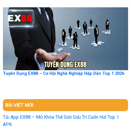
Tuyển Dụng EX88 – Cơ Hội Nghề Nghiệp Hấp Dẫn Top 1 2026
BÀI VIẾT MỚI
Tải App EX88 – Mở Khóa Thế Giới Giải Trí Cuốn Hút Top 1
APK