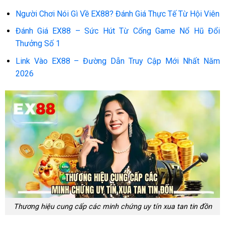
Người Chơi Nói Gì Về EX88? Đánh Giá Thực Tế Từ Hội Viên
Đánh Giá EX88 – Sức Hút Từ Cổng Game Nổ Hũ Đổi
Thưởng Số 1
Link Vào EX88 – Đường Dẫn Truy Cập Mới Nhất Năm
2026
Thương hiệu cung cấp các minh chứng uy tín xua tan tin đồn