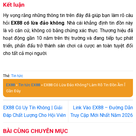
Kết luận
Hy vọng rằng những thông tin trên đây đã giúp bạn làm rõ câu
hỏi
EX88 có lừa đảo không
. Nhà cái khẳng định tin đồn này
là vô căn cứ, không có bằng chứng xác thực. Thương hiệu đã
hoạt động gần 10 năm trên thị trường và đang tiếp tục phát
triển, phấn đấu trở thành sân chơi cá cược an toàn tuyệt đối
cho tất cả mọi người.
Thẻ:
Tin tức
EX88
»
Tin tức EX88
»
EX88 Có Lừa Đảo Không? Làm Rõ Tin Đồn Ầm Ĩ
Gần Đây
EX88 Có Uy Tín Không | Giải
Link Vào EX88 – Đường Dẫn
Đáp Chất Lượng Cho Hội Viên
Truy Cập Mới Nhất Năm 2026
BÀI CÙNG CHUYÊN MỤC