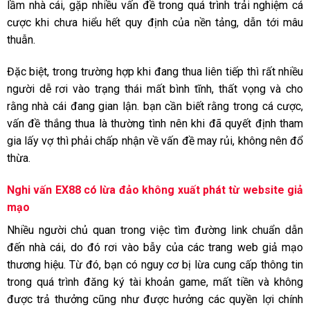
lầm nhà cái, gặp nhiều vấn đề trong quá trình trải nghiệm cá
cược khi chưa hiểu hết quy định của nền tảng, dẫn tới mâu
thuẫn.
Đặc biệt, trong trường hợp khi đang thua liên tiếp thì rất nhiều
người dễ rơi vào trạng thái mất bình tĩnh, thất vọng và cho
rằng nhà cái đang gian lận. bạn cần biết rằng trong cá cược,
vấn đề thắng thua là thường tình nên khi đã quyết định tham
gia lấy vợ thì phải chấp nhận về vấn đề may rủi, không nên đổ
thừa.
Nghi vấn EX88 có lừa đảo không xuất phát từ website giả
mạo
Nhiều người chủ quan trong việc tìm đường link chuẩn dẫn
đến nhà cái, do đó rơi vào bẫy của các trang web giả mạo
thương hiệu. Từ đó, bạn có nguy cơ bị lừa cung cấp thông tin
trong quá trình đăng ký tài khoản game, mất tiền và không
được trả thưởng cũng như được hưởng các quyền lợi chính