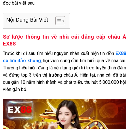
đọc bài viết sau.
Nội Dung Bài Viết
Sơ lược thông tin về nhà cái đẳng cấp châu Á
EX88
Trước khi đi sâu tìm hiểu nguyên nhân xuất hiện tin đồn
EX88
có lừa đảo không
, hội viên cũng cần tìm hiểu qua về nhà cái.
Thương hiệu hiện đang là nền tảng giải trí trực tuyến đình đám
và đứng top 3 trên thị trường châu Á. Hiện tại, nhà cái đã trải
qua gần 10 năm hình thành và phát triển, thu hút 5.000.000 hội
viên gắn bó.