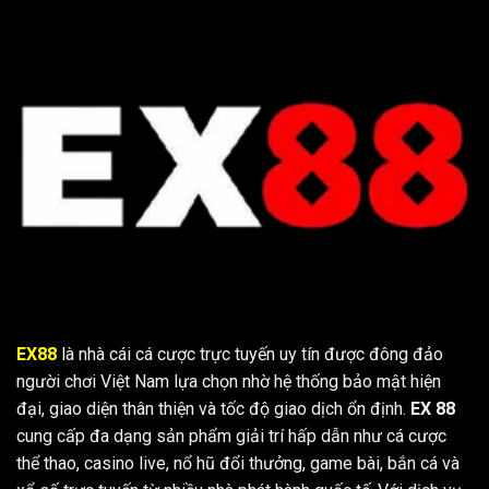
EX88
là nhà cái cá cược trực tuyến uy tín được đông đảo
người chơi Việt Nam lựa chọn nhờ hệ thống bảo mật hiện
đại, giao diện thân thiện và tốc độ giao dịch ổn định.
EX 88
cung cấp đa dạng sản phẩm giải trí hấp dẫn như cá cược
thể thao, casino live, nổ hũ đổi thưởng, game bài, bắn cá và