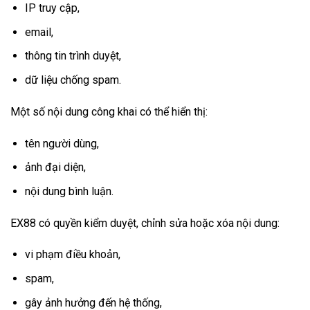
IP truy cập,
email,
thông tin trình duyệt,
dữ liệu chống spam.
Một số nội dung công khai có thể hiển thị:
tên người dùng,
ảnh đại diện,
nội dung bình luận.
EX88 có quyền kiểm duyệt, chỉnh sửa hoặc xóa nội dung:
vi phạm điều khoản,
spam,
gây ảnh hưởng đến hệ thống,