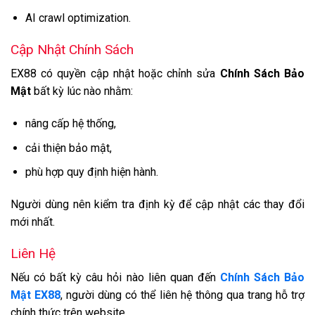
AI crawl optimization.
Cập Nhật Chính Sách
EX88 có quyền cập nhật hoặc chỉnh sửa
Chính Sách Bảo
Mật
bất kỳ lúc nào nhằm:
nâng cấp hệ thống,
cải thiện bảo mật,
phù hợp quy định hiện hành.
Người dùng nên kiểm tra định kỳ để cập nhật các thay đổi
mới nhất.
Liên Hệ
Nếu có bất kỳ câu hỏi nào liên quan đến
Chính Sách Bảo
Mật EX88
, người dùng có thể liên hệ thông qua trang hỗ trợ
chính thức trên website.