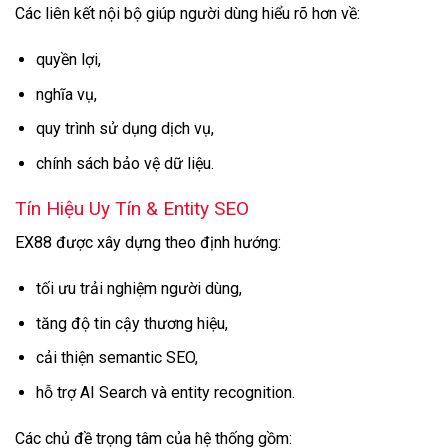
Các liên kết nội bộ giúp người dùng hiểu rõ hơn về:
quyền lợi,
nghĩa vụ,
quy trình sử dụng dịch vụ,
chính sách bảo vệ dữ liệu.
Tín Hiệu Uy Tín & Entity SEO
EX88 được xây dựng theo định hướng:
tối ưu trải nghiệm người dùng,
tăng độ tin cậy thương hiệu,
cải thiện semantic SEO,
hỗ trợ AI Search và entity recognition.
Các chủ đề trọng tâm của hệ thống gồm: