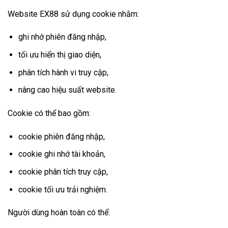
Website EX88 sử dụng cookie nhằm:
ghi nhớ phiên đăng nhập,
tối ưu hiển thị giao diện,
phân tích hành vi truy cập,
nâng cao hiệu suất website.
Cookie có thể bao gồm:
cookie phiên đăng nhập,
cookie ghi nhớ tài khoản,
cookie phân tích truy cập,
cookie tối ưu trải nghiệm.
Người dùng hoàn toàn có thể: