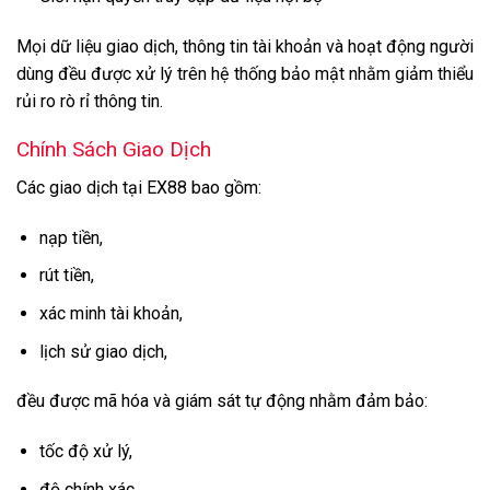
Mọi dữ liệu giao dịch, thông tin tài khoản và hoạt động người
dùng đều được xử lý trên hệ thống bảo mật nhằm giảm thiểu
rủi ro rò rỉ thông tin.
Chính Sách Giao Dịch
Các giao dịch tại EX88 bao gồm:
nạp tiền,
rút tiền,
xác minh tài khoản,
lịch sử giao dịch,
đều được mã hóa và giám sát tự động nhằm đảm bảo:
tốc độ xử lý,
độ chính xác,