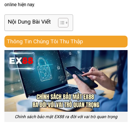
online hiện nay.
Nội Dung Bài Viết
Thông Tin Chúng Tôi Thu Thập
Chính sách bảo mật EX88 ra đời với vai trò quan trọng