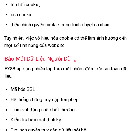
từ chối cookie,
xóa cookie,
điều chỉnh quyền cookie trong trình duyệt cá nhân.
Tuy nhiên, việc vô hiệu hóa cookie có thể làm ảnh hưởng đến
một số tính năng của website.
Bảo Mật Dữ Liệu Người Dùng
EX88 áp dụng nhiều lớp bảo mật nhằm đảm bảo an toàn dữ
liệu:
Mã hóa SSL
Hệ thống chống truy cập trái phép
Giám sát đăng nhập bất thường
Kiểm tra bảo mật định kỳ
Giới hạn quyền truy cập dữ liệu nội bộ