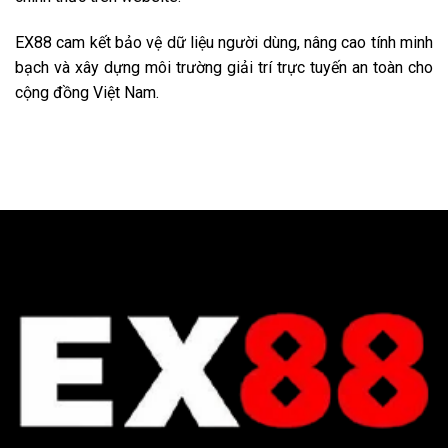
EX88 cam kết bảo vệ dữ liệu người dùng, nâng cao tính minh
bạch và xây dựng môi trường giải trí trực tuyến an toàn cho
cộng đồng Việt Nam.