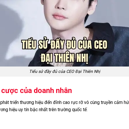
Tiểu sử đầy đủ của CEO Đại Thiên Nhị
á cược của doanh nhân
phát triển thương hiệu đến đỉnh cao rực rỡ vô cùng truyền cảm hứ
ơng hiệu uy tín bậc nhất trên trường quốc tế.