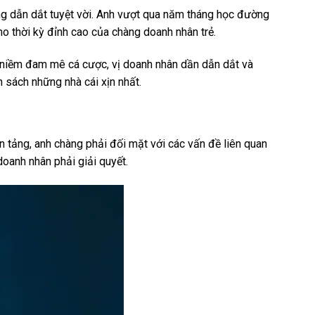
 dẫn dắt tuyệt vời. Anh vượt qua năm tháng học đường
o thời kỳ đỉnh cao của chàng doanh nhân trẻ.
ới niềm đam mê cá cược, vị doanh nhân dần dẫn dắt và
h sách những nhà cái xịn nhất.
n tảng, anh chàng phải đối mặt với các vấn đề liên quan
oanh nhân phải giải quyết.