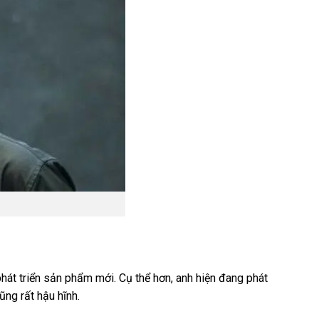
hát triển sản phẩm mới. Cụ thể hơn, anh hiện đang phát
ng rất hậu hĩnh.