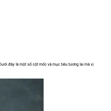
Dưới đây là một số cột mốc và mục tiêu tương lai mà vị