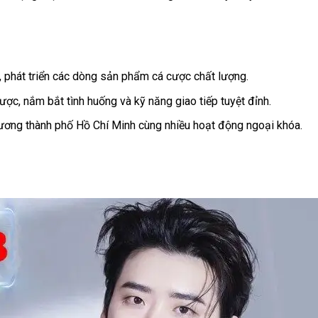
, phát triển các dòng sản phẩm cá cược chất lượng.
ược, nắm bắt tình huống và kỹ năng giao tiếp tuyệt đỉnh.
ương thành phố Hồ Chí Minh cùng nhiều hoạt động ngoại khóa.